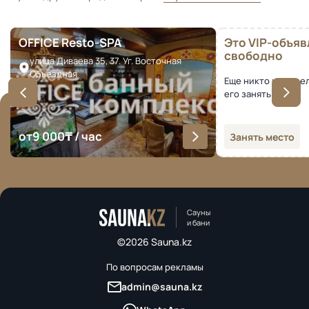
OFFICE Resto-SPA
Это VIP-объя
свободно
улица Диваева 35, 37. Уг. Восточная
Объездная
Еще никто не успе
его занять
от
9 000
₸ / час
Занять место
Сауны
и бани
©2026 Sauna.kz
По вопросам рекламы
admin@sauna.kz