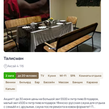
Талисман
Аксай 4 11б
2 зала
до 20 человек
TV
Кухня
WI-FI
SPA
Комнаты отдыха
Веники
Бильярд
Бар
Бассейн
Массаж
Банщик
Караоке
Кальян
Акция!!! до 30 июня цены на большой зал 5500 и литр пиво В подарок,
малый зал 4500 и литр пиво в подарок !Финско-русская сауна для отдыха
с семьёй и с друзьями, сауна после ремонта в новом формате!! П...