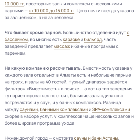
10 000 тг
, просторные залы и комплексы с несколькими
парными —
от 10 000 до 15 000 тг
. Цена почти всегда указана
за зал целиком, а не за человека.
Что бывает кроме парной.
Большинство отделений идут
с
бассейном
, во многих есть
караоке
и
бильярд
, часть
заведений предлагает
массаж
и банные программы с
парением.
На какую компанию рассчитывать.
Вместимость указана у
каждого зала отдельно: в Алматы есть и небольшие парные
на троих, и залы на 40 гостей. Нужный диапазон задаётся
фильтром «Вместимость» в поиске — а вот на тип заведения
тут ориентироваться не стоит, большие залы одинаково
встречаются и у саун, и у банных комплексов. Разница
между
саунами
,
банными комплексами
и
SPA-комплексами
скорее в наборе услуг: у комплексов чаще несколько залов и
более широкая программа ухода.
Нужен другой город — смотрите
сауны и бани Астаны
.