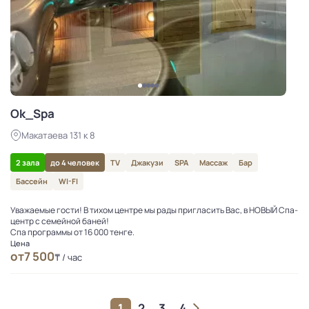
Ok_Spa
Макатаева 131 к 8
2 зала
до 4 человек
TV
Джакузи
SPA
Массаж
Бар
Бассейн
WI-FI
Уважаемые гости! В тихом центре мы рады пригласить Вас, в НОВЫЙ Спа-
центр с семейной баней!
Спа программы от 16 000 тенге.
Цена
от
7 500
₸ / час
1
2
3
4