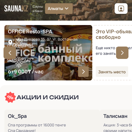
Сауны
Алматы
и бани
OFFICE Resto-SPA
Это VIP-объя
свободно
улица Диваева 35, 37. Уг. Восточная
Объездная
Еще никто не успе
его занять
от
9 000
₸ / час
Занять место
АКЦИИ И СКИДКИ
Ok_Spa
Талисман
Спа программы от 16000 тенге
Акция: 3 часа б
Спа Свидание!
своими напитк