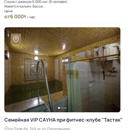
Сауна с джакузи 6.000 час (6 человек)
Имеется кальян. Бассе...
Цена
от
6 000
₸ / час
Семейная VIP САУНА при фитнес-клубе "Тастак"
ул.Толе би, 249 уг.ул. Прокофьева