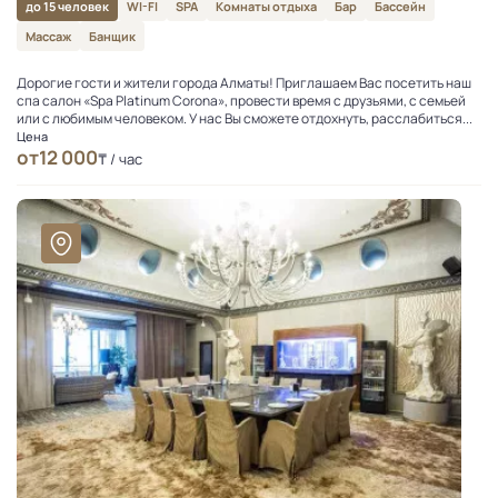
до 15 человек
WI-FI
SPA
Комнаты отдыха
Бар
Бассейн
Массаж
Банщик
Дорогие гости и жители города Алматы! Приглашаем Вас посетить наш
спа салон «Spa Platinum Corona», провести время с друзьями, с семьей
или с любимым человеком. У нас Вы сможете отдохнуть, расслабиться...
Цена
от
12 000
₸ / час