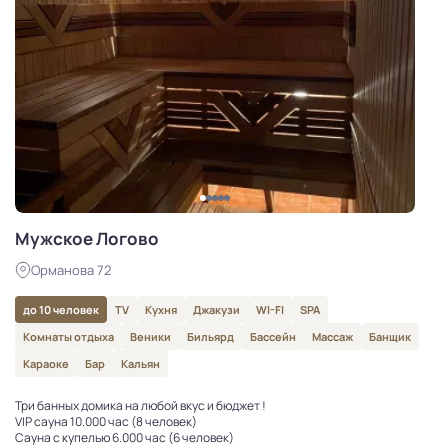
Мужское Логово
Орманова 72
до 10 человек
TV
Кухня
Джакузи
WI-FI
SPA
Комнаты отдыха
Веники
Бильярд
Бассейн
Массаж
Банщик
Караоке
Бар
Кальян
Три банных домика на любой вкус и бюджет !
VIP сауна 10.000 час (8 человек)
Сауна с купелью 6.000 час (6 человек)