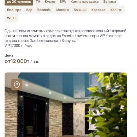
до 20 человек
TV
Кухня
SPA
Комнаты отдыха
Веники
Бильярд
Бар
Бассейн
Массаж
Банщик
Караоке
Кальян
WI-FI
Один из самых элитных комплексов отдыха расположенный в верхней
части города Алматы с видом на Esentai towers и горы.VIP Комплекс
отдыха «Lotus Garden» включает 3 сауны:
VIP 17000 тг/час
...
Цена
от
12 000
₸ / час