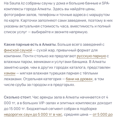
На Sauna.kz собраны сауны у дома и большие банные и SPA-
комплексы города Алматы. Здесь вы найдёте цены,
фотографии залов, телефоны и точные адреса с маршрутом
по карте. Карточки заполняют сами заведения, поэтому в них
указаны актуальная стоимость часа, вместимость и полный
список услуг — выбирайте и звоните напрямую.
Какие парные есть в Алматы.
Больше всего заведений с
финской сауной
— сухой жар, привычный формат для
компании. Почти столько же предлагают
русскую парную
с
влажным паром, вениками и услугами банщика. В Алматы
заметно шире, чем в других городах каталога, представлен
хамам
— мягкая влажная турецкая парная с тёплыми
лежаками. Отдельная категория —
бани на дровах
, в том
числе срубы за городом и в предгорьях.
Сколько стоит.
Час аренды зала в Алматы начинается от 4
000 тг, а в больших VIP-залах и элитных комплексах доходит
до 15 000 тг. Бюджетный сегмент собран в подборке
недорогих саун до 5 000 тг в час
, средняя цена —
от 5 000 до