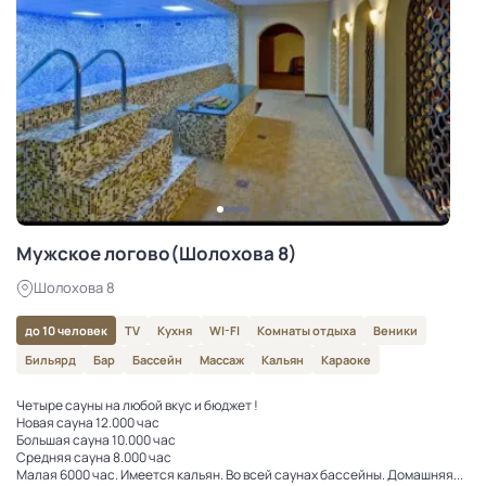
Мужское логово(Шолохова 8)
Шолохова 8
до 10 человек
TV
Кухня
WI-FI
Комнаты отдыха
Веники
Бильярд
Бар
Бассейн
Массаж
Кальян
Караоке
Четыре сауны на любой вкус и бюджет !
Новая сауна 12.000 час
Большая сауна 10.000 час
Средняя сауна 8.000 час
Малая 6000 час. Имеется кальян. Во всей саунах бассейны. Домашняя...