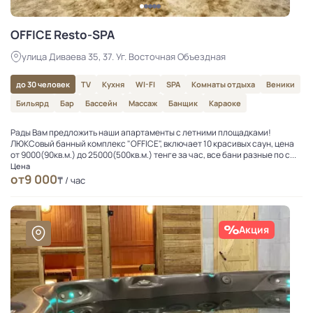
OFFICE Resto-SPA
улица Диваева 35, 37. Уг. Восточная Объездная
до 30 человек
TV
Кухня
WI-FI
SPA
Комнаты отдыха
Веники
Бильярд
Бар
Бассейн
Массаж
Банщик
Караоке
Рады Вам предложить наши апартаменты с летними площадками!
ЛЮКСовый банный комплекс "OFFICE", включает 10 красивых саун, цена
от 9000(90кв.м.) до 25000(500кв.м.) тенге за час, все бани разные по с...
Цена
от
9 000
₸ / час
Акция