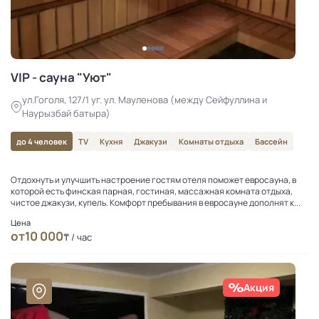
VIP - сауна "Уют"
ул.Гоголя, 127/1 уг. ул. Мауленова (между Сейфуллина и
Наурызбай батыра)
до 4 человек
TV
Кухня
Джакузи
Комнаты отдыха
Бассейн
Отдохнуть и улучшить настроение гостям отеля поможет евросауна, в
которой есть финская парная, гостиная, массажная комната отдыха,
чистое джакузи, купель. Комфорт пребывания в евросауне дополнят к...
Цена
от
10 000
₸ / час
Акция