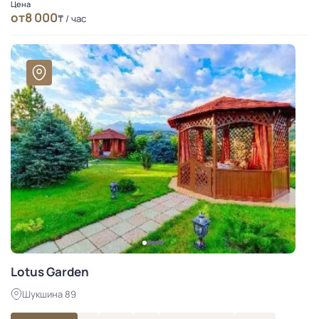
Цена
от
8 000
₸ / час
Lotus Garden
Шукшина 89