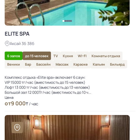
ELITE SPA
Аксай 3б 38б
6 залов
до 15 человек
TV
Кухня
WI-FI
Комнаты отдыха
Веники
Бар
Бассейн
Массаж
Караоке
Кальян
Бильярд
Комплекс отдыха «Elite spa» включает 6 саун:
VIP 15000 тг/час (вместимость до 15 человек)
Лофт 13 000 тг/час (вместимость до 13 человек)
Большой зал 12 000Тг/час (вместимость до 10 ч...
Цена
от
9 000
₸ / час