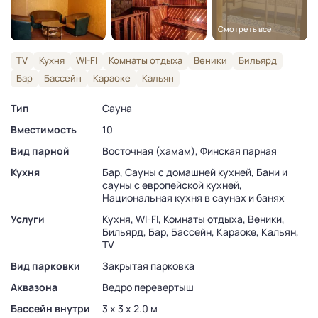
Смотреть все
TV
Кухня
WI-FI
Комнаты отдыха
Веники
Бильярд
Бар
Бассейн
Караоке
Кальян
Тип
Сауна
Вместимость
10
Вид парной
Восточная (хамам), Финская парная
Кухня
Бар, Сауны с домашней кухней, Бани и
сауны с европейской кухней,
Национальная кухня в саунах и банях
Услуги
Кухня, WI-FI, Комнаты отдыха, Веники,
Бильярд, Бар, Бассейн, Караоке, Кальян,
TV
Вид парковки
Закрытая парковка
Аквазона
Ведро перевертыш
Бассейн внутри
3 x 3 x 2.0 м