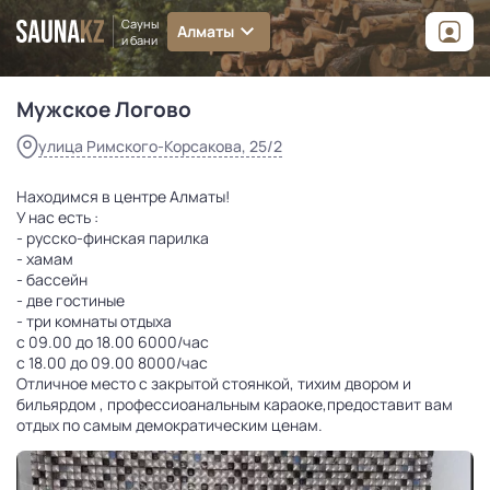
улица Римского-Корсакова, 25/2
Сауны
Алматы
от
6 000
₸
и бани
Мужское Логово
улица Римского-Корсакова, 25/2
Находимся в центре Алматы!
У нас есть :
- русско-финская парилка
- хамам
- бассейн
- две гостиные
- три комнаты отдыха
с 09.00 до 18.00 6000/час
с 18.00 до 09.00 8000/час
Отличное место с закрытой стоянкой, тихим двором и
бильярдом , профессиоанальным караоке,предоставит вам
отдых по самым демократическим ценам.