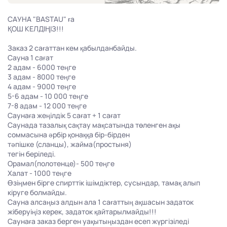
САУНА "BASTAU" ға
ҚОШ КЕЛДІҢІЗ!!!
Заказ 2 сағаттан кем қабылданбайды.
Сауна 1 сағат
2 адам - 6000 теңге
3 адам - 8000 теңге
4 адам - 9000 теңге
5-6 адам - 10 000 теңге
7-8 адам - 12 000 теңге
Саунаға жеңілдік 5 сағат + 1 сағат
Саунада тазалық сақтау мақсатында төленген ақы
соммасына әрбір қонаққа бір-бірден
тәпішке (сланцы), жайма(простыня)
тегін беріледі.
Орамал(полотенце)- 500 теңге
Халат - 1000 теңге
Өзіңмен бірге спирттік ішімдіктер, сусындар, тамақ алып
кіруге болмайды.
Сауна алсаңыз алдын ала 1 сағаттың ақшасын задаток
жіберуіңіз керек, задаток қайтарылмайды!!!
Саунаға заказ берген уақытыңыздан есеп жүргізіледі