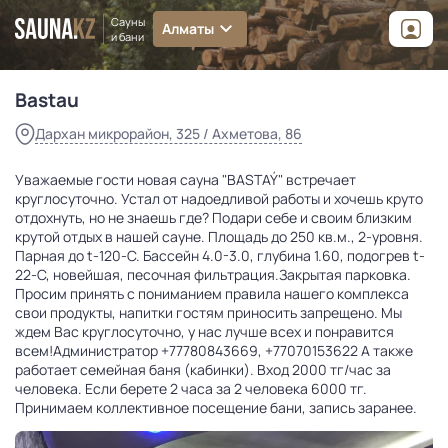
Дархан микрорайон, 325 / Ахметова, 86
Сауны
Алматы
от
6 000
₸
и бани
Bastau
Дархан микрорайон, 325 / Ахметова, 86
Уважаемые гости новая сауна "BASTAÝ" встречает
круглосуточно. Устал от надоедливой работы и хочешь круто
отдохнуть, но не знаешь где? Подари себе и своим близким
крутой отдых в нашей сауне. Площадь до 250 кв.м., 2-уровня.
Парная до t-120-C. Бассейн 4.0-3.0, глубина 1.60, подогрев t-
22-C, новейшая, песочная фильтрация.Закрытая парковка.
Просим принять с пониманием правила нашего комплекса
свои продукты, напитки гостям приносить запрещено. Мы
ждем Вас круглосуточно, у нас лучше всех и понравится
всем!Администратор +77780843669, +77070153622 А также
работает семейная баня (кабинки). Вход 2000 тг/час за
человека. Если берете 2 часа за 2 человека 6000 тг.
Принимаем коллективное посещение бани, запись заранее.