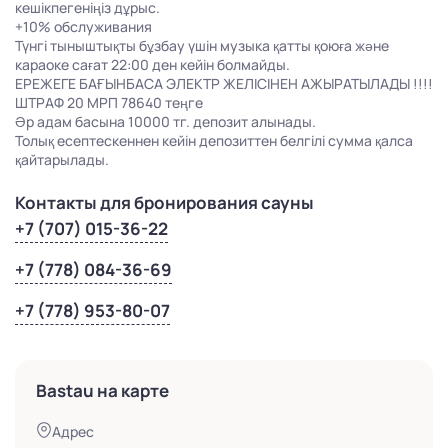
кешікпегеніңіз дұрыс.
+10% обслуживания
Түнгі тыныштықты бұзбау үшін музыка қатты қоюға және
караоке сағат 22:00 ден кейін болмайды.
ЕРЕЖЕГЕ БАҒЫНБАСА ЭЛЕКТР ЖЕЛІСІНЕН АЖЫРАТЫЛАДЫ !!!!
ШТРАФ 20 МРП 78640 теңге
Әр адам басына 10000 тг. депозит алынады.
Толық есептескеннен кейін депозиттен белгілі сумма қалса
қайтарылады.
Контакты для бронирования сауны
+7 (707) 015-36-22
+7 (778) 084-36-69
+7 (778) 953-80-07
Bastau на карте
Адрес