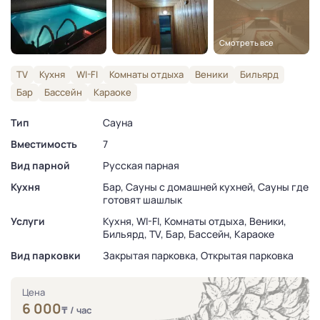
Смотреть все
TV
Кухня
WI-FI
Комнаты отдыха
Веники
Бильярд
Бар
Бассейн
Караоке
Тип
Сауна
Вместимость
7
Вид парной
Русская парная
Кухня
Бар, Сауны с домашней кухней, Сауны где
готовят шашлык
Услуги
Кухня, WI-FI, Комнаты отдыха, Веники,
Бильярд, TV, Бар, Бассейн, Караоке
Вид парковки
Закрытая парковка, Открытая парковка
Цена
6 000
₸
/ час