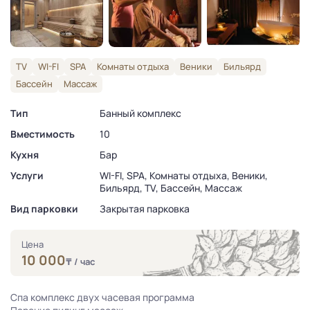
TV
WI-FI
SPA
Комнаты отдыха
Веники
Бильярд
Бассейн
Массаж
Тип
Банный комплекс
Вместимость
10
Кухня
Бар
Услуги
WI-FI, SPA, Комнаты отдыха, Веники,
Бильярд, TV, Бассейн, Массаж
Вид парковки
Закрытая парковка
Цена
10 000
₸
/ час
Спа комплекс двух часевая программа