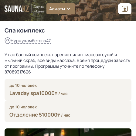
Нурмухамбетова47
Сауны
Алматы
от
10 000
₸
и бани
Спа комплекс
Нурмухамбетова47
У нас банный комплекс парение пилинг массаж сухой и
мыльный скраб, все виды массажа. Время процедуры зависть
от программы. Программы уточните по телефону
87089317626
до 10 человек
Lavaday spa
10000
₸
/ час
до 10 человек
Отделение 5
10000
₸
/ час