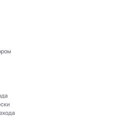
ором
ода
ески
рехода