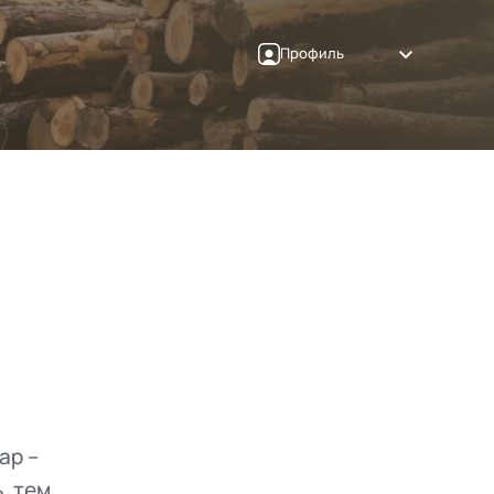
Профиль
ар –
, тем