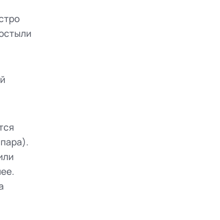
ыстро
 остыли
ой
тся
 пара).
или
ее.
а