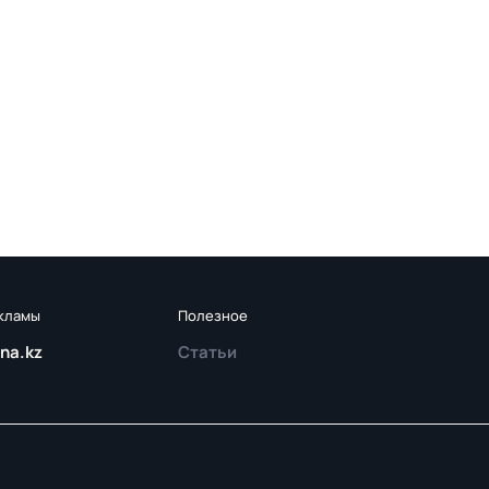
екламы
Полезное
na.kz
Статьи