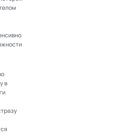
 телом
енсивно
ожности
во
у в
ги
стразу
тся